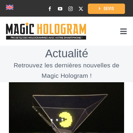
Skip
DEVIS
to
content
Togg
Navi
Accueil
Actualité
Retrouvez les dernières nouvelles de
Mode d’emploi
Magic Hologram !
Contenu holographiques 3D
Professionnels
L’agence